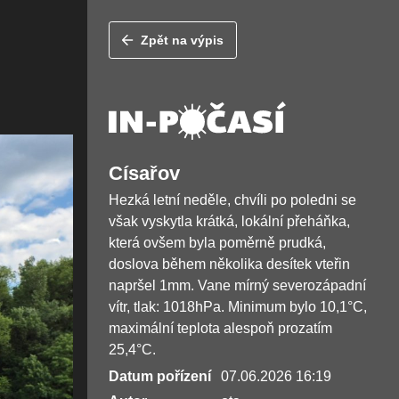
Zpět na výpis
Císařov
Hezká letní neděle, chvíli po poledni se
však vyskytla krátká, lokální přeháňka,
která ovšem byla poměrně prudká,
doslova během několika desítek vteřin
napršel 1mm. Vane mírný severozápadní
vítr, tlak: 1018hPa. Minimum bylo 10,1°C,
maximální teplota alespoň prozatím
25,4°C.
Datum pořízení
07.06.2026 16:19