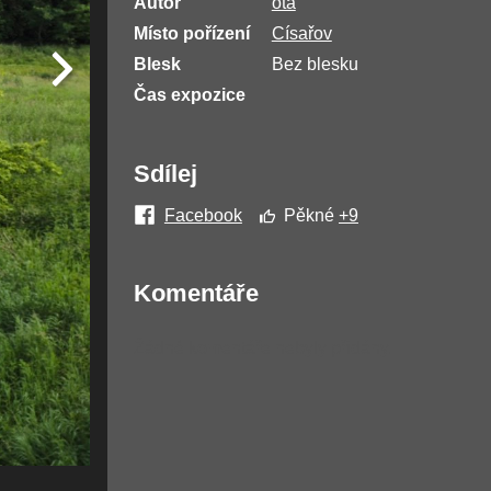
Autor
ota
Místo pořízení
Císařov
Blesk
Bez blesku
Čas expozice
Sdílej
Facebook
Pěkné
+9
Komentáře
Žádné komentáře nebyly přidány.