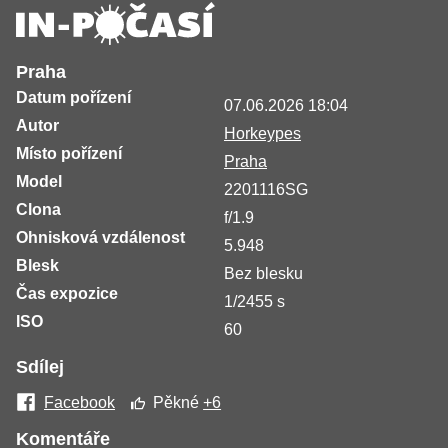
Praha
Datum pořízení
07.06.2026 18:04
Autor
Horkeypes
Místo pořízení
Praha
Model
2201116SG
Clona
f/1.9
Ohnisková vzdálenost
5.948
Blesk
Bez blesku
Čas expozice
1/2455 s
ISO
60
Sdílej
Facebook
Pěkné
+6
Komentáře