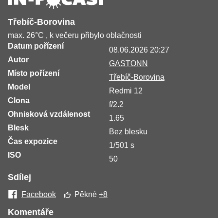
Třebíč-Borovina
max. 26°C , k večeru přibylo oblačnosti
Datum pořízení
08.06.2026 20:27
Autor
GASTONN
Místo pořízení
Třebíč-Borovina
Model
Redmi 12
Clona
f/2.2
Ohnisková vzdálenost
1.65
Blesk
Bez blesku
Čas expozice
1/501 s
ISO
50
Sdílej
Facebook
Pěkné
+8
Komentáře