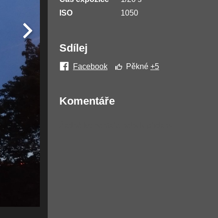
ISO
1050
Sdílej
Facebook
Pěkné
+5
Komentáře
Žádné komentáře nebyly přidány.