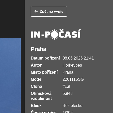
Zpět na výpis
Praha
Datum pořízení
08.06.2026 21:41
Autor
Horkeypes
Místo pořízení
Praha
Model
2201116SG
Clona
f/1.9
Ohnisková
5.948
vzdálenost
Blesk
Bez blesku
Čas expozice
1/20 s