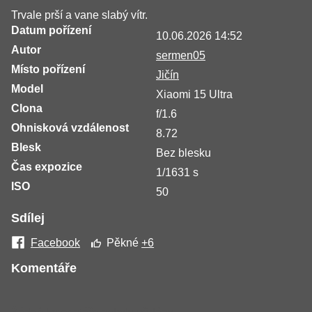
Trvale prší a vane slabý vítr.
Datum pořízení
10.06.2026 14:52
Autor
sermen05
Místo pořízení
Jičín
Model
Xiaomi 15 Ultra
Clona
f/1.6
Ohnisková vzdálenost
8.72
Blesk
Bez blesku
Čas expozice
1/1631 s
ISO
50
Sdílej
Facebook
Pěkné
+6
Komentáře