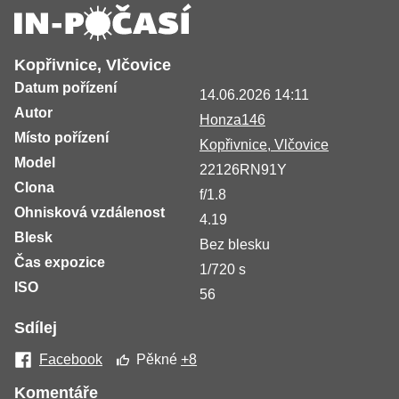
Kopřivnice, Vlčovice
Datum pořízení
14.06.2026 14:11
Autor
Honza146
Místo pořízení
Kopřivnice, Vlčovice
Model
22126RN91Y
Clona
f/1.8
Ohnisková vzdálenost
4.19
Blesk
Bez blesku
Čas expozice
1/720 s
ISO
56
Sdílej
Facebook
Pěkné
+8
Komentáře