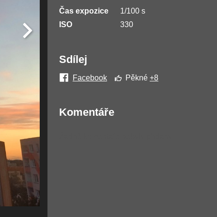
Čas expozice
1/100 s
ISO
330
Sdílej
Facebook
Pěkné
+8
Komentáře
Žádné komentáře nebyly přidány.