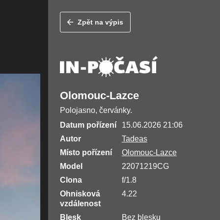
Zpět na výpis
Olomouc-Lazce
Polojasno, červánky.
Datum pořízení
15.06.2026 21:06
Autor
Tadeas
Místo pořízení
Olomouc-Lazce
Model
22071219CG
Clona
f/1.8
Ohnisková
4.22
vzdálenost
Blesk
Bez blesku