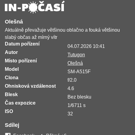
Olešná
Aktuálně převažuje většinou oblačno a fouká většinou
slabý občas až mírný vítr
Datum pořízení
04.07.2026 10:41
Autor
Tutugon
Místo pořízení
Olešná
Model
SM-A515F
Clona
f/2.0
Ohnisková vzdálenost
4.6
Blesk
Bez blesku
Čas expozice
1/6711 s
ISO
32
Sdílej