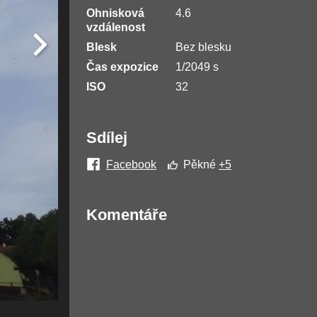
Ohnisková
4.6
vzdálenost
Blesk
Bez blesku
Čas expozice
1/2049 s
ISO
32
Sdílej
Facebook
Pěkné
+5
Komentáře
Žádné komentáře nebyly přidány.