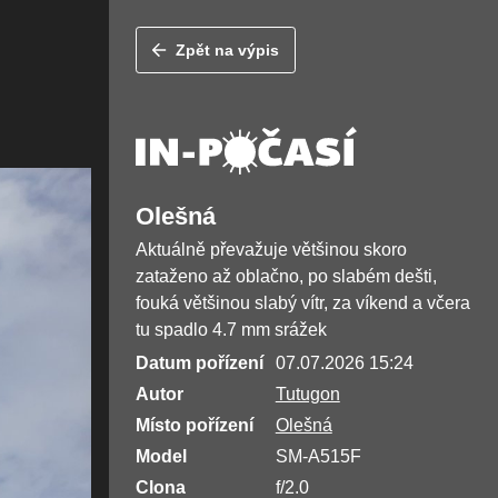
Zpět na výpis
Olešná
Aktuálně převažuje většinou skoro
zataženo až oblačno, po slabém dešti,
fouká většinou slabý vítr, za víkend a včera
tu spadlo 4.7 mm srážek
Datum pořízení
07.07.2026 15:24
Autor
Tutugon
Místo pořízení
Olešná
Model
SM-A515F
Clona
f/2.0