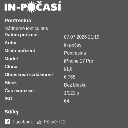
Pontresina
Nádherné lenticularis
Datum pořízení
07.07.2026 21:19
Autor
In-počasí
Místo pořízení
Pontresina
Model
iPhone 17 Pro
Clona
f/1.8
Ohnisková vzdálenost
6.765
Blesk
Bez blesku
Čas expozice
1/121 s
ISO
64
Sdílej
Facebook
Pěkné
+12