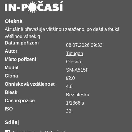
Olešná
Aktuálně převažuje většinou zataženo, po dešti a fouká
většinou vánek q
Datum pořízení
08.07.2026 09:33
Autor
Tutugon
Místo pořízení
Olešná
Model
SM-A515F
Clona
f/2.0
Ohnisková vzdálenost
4.6
Blesk
Bez blesku
Čas expozice
1/1366 s
ISO
32
Sdílej