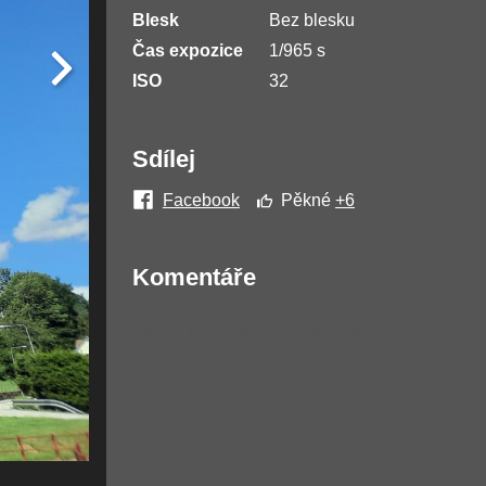
Blesk
Bez blesku
Čas expozice
1/965 s
ISO
32
Sdílej
Facebook
Pěkné
+6
Komentáře
Žádné komentáře nebyly přidány.