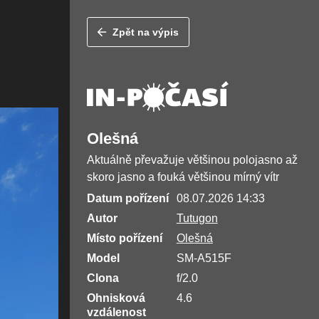
Zpět na výpis
Olešná
Aktuálně převažuje většinou polojasno až
skoro jasno a fouká většinou mírný vítr
Datum pořízení
08.07.2026 14:33
Autor
Tutugon
Místo pořízení
Olešná
Model
SM-A515F
Clona
f/2.0
Ohnisková
4.6
vzdálenost