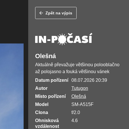
Zpět na výpis
Olešná
Aktuálně převažuje většinou polooblačno
až polojasno a fouká většinou vánek
Datum pořízení
08.07.2026 20:39
Autor
Tutugon
Místo pořízení
Olešná
Model
SM-A515F
Clona
f/2.0
Ohnisková
4.6
vzdálenost