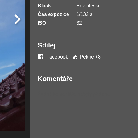
Blesk
Bez blesku
Čas expozice
1/132 s
ISO
32
Sdílej
Facebook
Pěkné
+8
Komentáře
Žádné komentáře nebyly přidány.