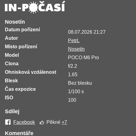
Nosetín
Datum pořízení
08.07.2026 21:27
Autor
PetrL
Místo pořízení
Nosetín
Model
POCO M6 Pro
Clona
f/2.2
Ohnisková vzdálenost
1.65
Blesk
Bez blesku
Čas expozice
1/100 s
ISO
100
Sdílej
Facebook
Pěkné
+7
Komentáře