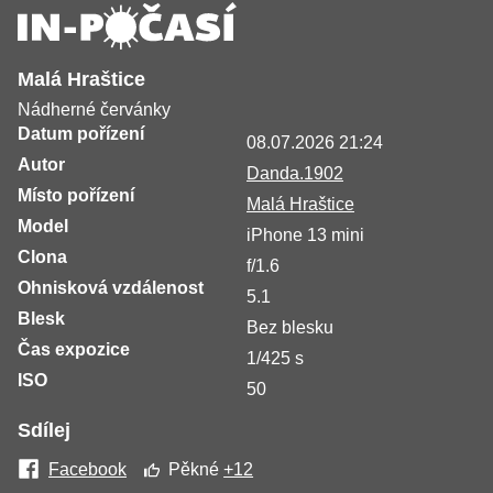
Malá Hraštice
Nádherné červánky
Datum pořízení
08.07.2026 21:24
Autor
Danda.1902
Místo pořízení
Malá Hraštice
Model
iPhone 13 mini
Clona
f/1.6
Ohnisková vzdálenost
5.1
Blesk
Bez blesku
Čas expozice
1/425 s
ISO
50
Sdílej
Facebook
Pěkné
+12