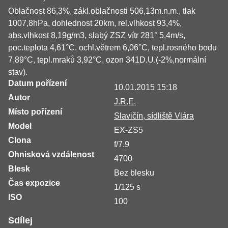
Oblačnost 86,3%, zákl.oblačnosti 506,13m.n.m., tlak
1007,8hPa, dohlednost 20km, rel.vlhkost 93,4%,
abs.vlhkost 8,19g/m3, slabý ZSZ vítr 281° 5,4m/s,
poc.teplota 4,61°C, ochl.větrem 6,06°C, tepl.rosného bodu
7,89°C, tepl.mraků 3,92°C, ozon 341D.U.(-2%,normální
stav).
Datum pořízení
10.01.2015 15:18
Autor
J.R.E.
Místo pořízení
Slavičín, sídliště Vlára
Model
EX-ZS5
Clona
f/7.9
Ohnisková vzdálenost
4700
Blesk
Bez blesku
Čas expozice
1/125 s
ISO
100
Sdílej