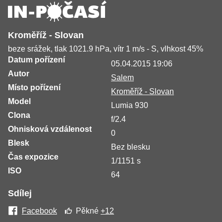
Kroměříž - Slovan
beze srážek, tlak 1021.9 hPa, vítr 1 m/s - S, vlhkost 45%
Datum pořízení
05.04.2015 19:06
Autor
Salem
Místo pořízení
Kroměříž - Slovan
Model
Lumia 930
Clona
f/2.4
Ohnisková vzdálenost
0
Blesk
Bez blesku
Čas expozice
1/1151 s
ISO
64
Sdílej
Facebook
Pěkné
+12