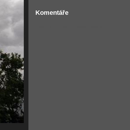
Komentáře
Žádné komentáře nebyly přidány.