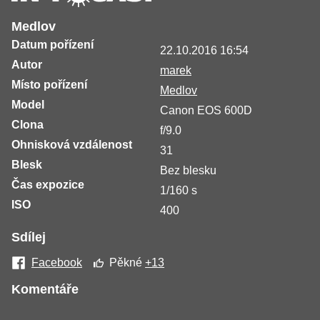
Medlov
Datum pořízení
22.10.2016 16:54
Autor
marek
Místo pořízení
Medlov
Model
Canon EOS 600D
Clona
f/9.0
Ohnisková vzdálenost
31
Blesk
Bez blesku
Čas expozice
1/160 s
ISO
400
Sdílej
Facebook
Pěkné
+13
Komentáře