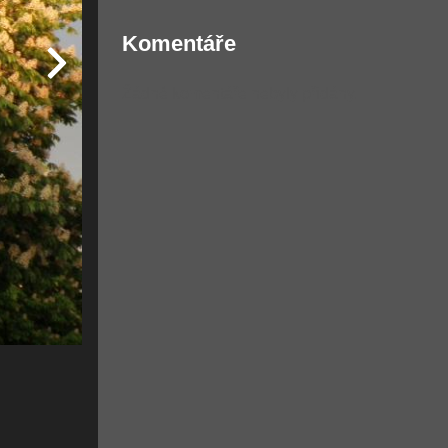
Komentáře
Žádné komentáře nebyly přidány.