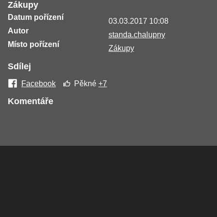
Zákupy
Datum pořízení
03.03.2017 10:08
Autor
standa.chalupny
Místo pořízení
Zákupy
Sdílej
Facebook
Pěkné
+7
Komentáře
Žádné komentáře nebyly přidány.