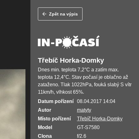
Zpět na výpis
Třebíč Horka-Domky
Dnes min. teplota 7,2°C a zatím max.
teplota 12,4°C. Stav počasí je oblačno až
zataženo. Tlak 1022hPa, fouká slabý S vítr
11km/h, vlhkost 65%.
Datum pořízení
08.04.2017 14:04
Autor
matyty
Místo pořízení
Třebíč Horka-Domky
Model
GT-S7580
Clona
f/2.6