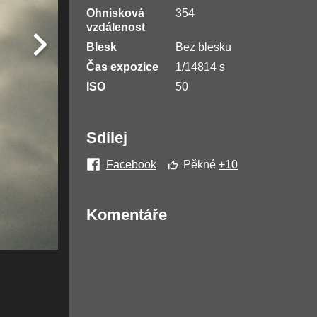
Ohnisková
354
vzdálenost
Blesk
Bez blesku
Čas expozice
1/14814 s
ISO
50
Sdílej
Facebook
Pěkné
+10
Komentáře
Žádné komentáře nebyly přidány.