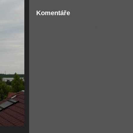
Komentáře
Žádné komentáře nebyly přidány.