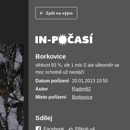
Zpět na výpis
Borkovice
vlhkost 93 %, vítr 1 m/s S ale větroměr se
moc ochotně už neotáčí
Datum pořízení
20.01.2013 10:50
Autor
Radim92
Místo pořízení
Borkovice
Sdílej
Facebook
Pěkné
+4