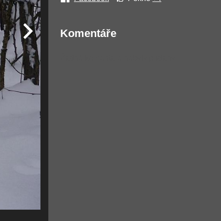
Komentáře
Žádné komentáře nebyly přidány.