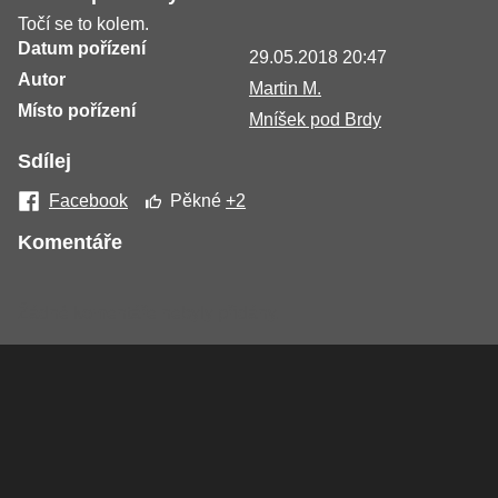
Točí se to kolem.
Datum pořízení
29.05.2018 20:47
Autor
Martin M.
Místo pořízení
Mníšek pod Brdy
Sdílej
Facebook
Pěkné
+2
Komentáře
Žádné komentáře nebyly přidány.