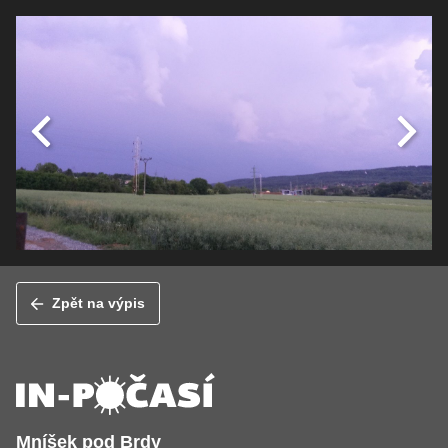
Zpět na výpis
Mníšek pod Brdy