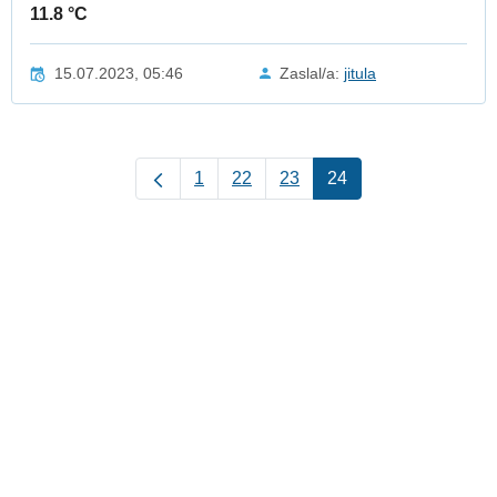
11.8 °C
15.07.2023, 05:46
Zaslal/a:
jitula
1
22
23
24