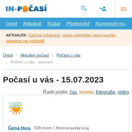
Přejít
na
hlavní
obsah
Úvod
Aktuálně
Radar
Předpověď
Numerický model
Začíná ochlazení, místy přeháňky nebo bouřky,
AKTUALITA:
zejména na východě
Úvod
Aktuální počasí
Počasí u vás
Počasí u vás - seznam
Počasí u vás - 15.07.2023
Řadit podle:
čas
,
teplota
,
fotografie
,
video
Černá Hora
328 mnm / Jihomoravský kraj