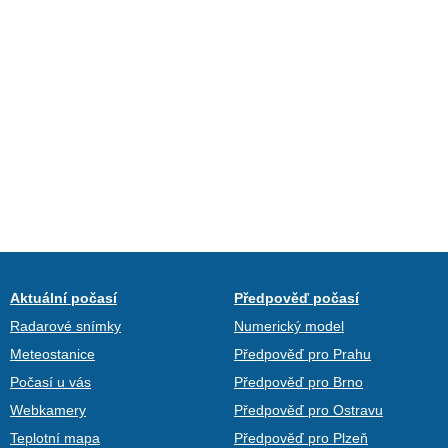
Aktuální počasí
Předpověď počasí
Radarové snímky
Numerický model
Meteostanice
Předpověď pro Prahu
Počasí u vás
Předpověď pro Brno
Webkamery
Předpověď pro Ostravu
Teplotní mapa
Předpověď pro Plzeň