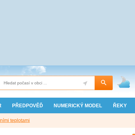
R
PŘEDPOVĚĎ
NUMERICKÝ
MODEL
ŘEKY
ními teplotami