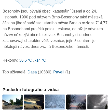
Bosonohy jsou bývalá obec, katastrální území a od 24.
listopadu 1990 pod názvem Brno-Bosonohy také městská
část na jihozápadě statutárního města Brna o rozloze 714,77
ha.Bosonohami protéká potok Leskava, od níž je odvozen
název někdejší obce Lískovce. Bosonohy si dodnes
zachovávají charakter větší vesnice, jejímž centrem je
někdejší náves, dnes zvaná Bosonožské náměstí.
Rekordy:
36.6 °C
,
-14 °C
Top uživatelé:
Dasa
(10380),
Pavell
(1)
Poslední fotografie a videa