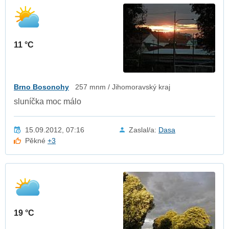
11 °C
Brno Bosonohy
257 mnm / Jihomoravský kraj
sluníčka moc málo
15.09.2012, 07:16
Zaslal/a:
Dasa
Pěkné
+3
19 °C