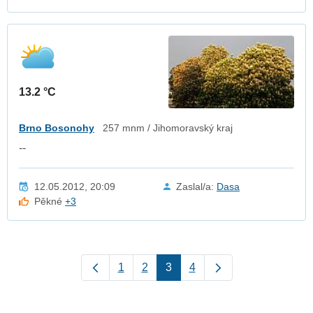
13.2 °C
Brno Bosonohy
257 mnm / Jihomoravský kraj
--
12.05.2012, 20:09
Zaslal/a:
Dasa
Pěkné
+3
1
2
3
4