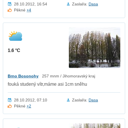
28.10.2012, 16:54
Zaslal/a:
Dasa
Pěkné
+4
1.6 °C
Brno Bosonohy
257 mnm / Jihomoravský kraj
fouká studený vítr,máme asi 1cm sněhu
28.10.2012, 07:10
Zaslal/a:
Dasa
Pěkné
+2