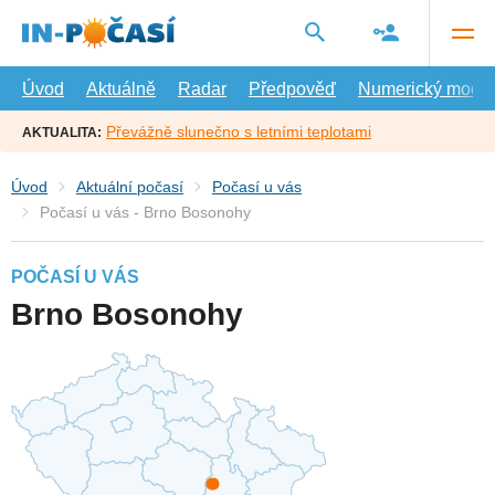
Přejít
na
hlavní
obsah
Úvod
Aktuálně
Radar
Předpověď
Numerický model
Převážně slunečno s letními teplotami
AKTUALITA:
Úvod
Aktuální počasí
Počasí u vás
Počasí u vás - Brno Bosonohy
POČASÍ U VÁS
Brno Bosonohy