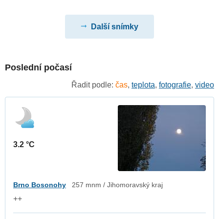
Další snímky
Poslední počasí
Řadit podle:
čas
,
teplota
,
fotografie
,
video
3.2 °C
Brno Bosonohy
257 mnm / Jihomoravský kraj
++