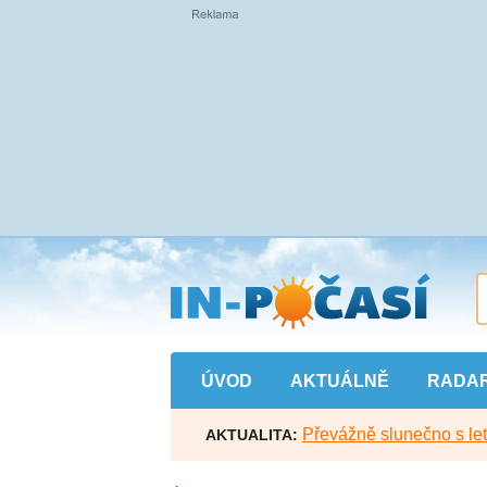
Přejít
na
hlavní
obsah
ÚVOD
AKTUÁLNĚ
RADA
Převážně slunečno s let
AKTUALITA: