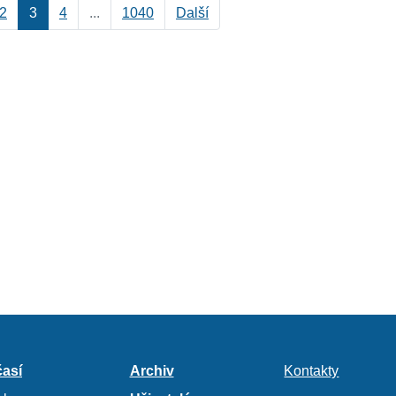
2
3
4
...
1040
Další
así
Archiv
Kontakty