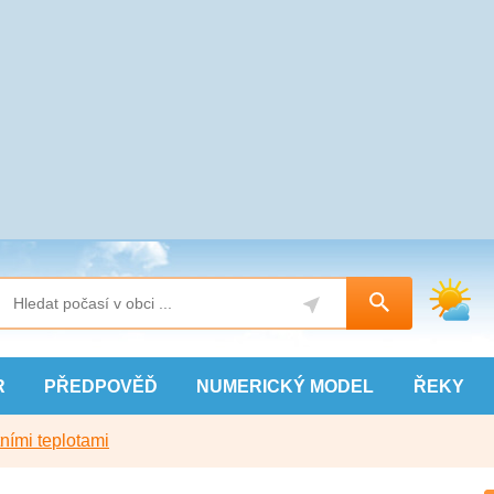
R
PŘEDPOVĚĎ
NUMERICKÝ
MODEL
ŘEKY
ními teplotami