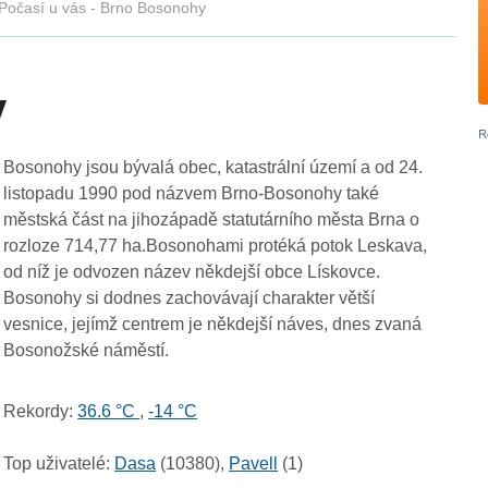
Počasí u vás - Brno Bosonohy
y
Bosonohy jsou bývalá obec, katastrální území a od 24.
listopadu 1990 pod názvem Brno-Bosonohy také
městská část na jihozápadě statutárního města Brna o
rozloze 714,77 ha.Bosonohami protéká potok Leskava,
od níž je odvozen název někdejší obce Lískovce.
Bosonohy si dodnes zachovávají charakter větší
vesnice, jejímž centrem je někdejší náves, dnes zvaná
Bosonožské náměstí.
Rekordy:
36.6 °C
,
-14 °C
Top uživatelé:
Dasa
(10380),
Pavell
(1)