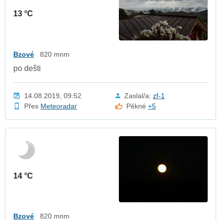
13 °C
Bzové
820 mnm
po dešti
14.08.2019, 09:52
Zaslal/a:
zf-1
Přes
Meteoradar
Pěkné
+5
14 °C
Bzové
820 mnm