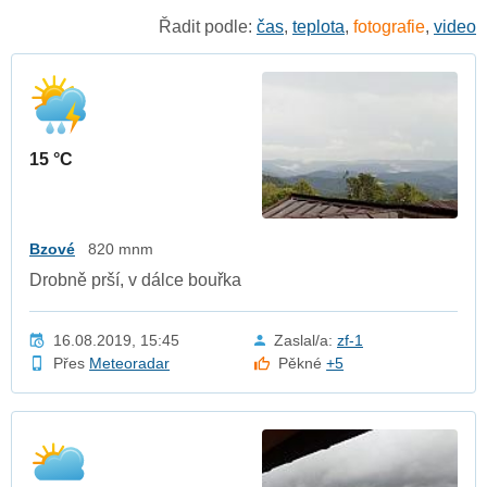
Řadit podle:
čas
,
teplota
,
fotografie
,
video
15 °C
Bzové
820 mnm
Drobně prší, v dálce bouřka
16.08.2019, 15:45
Zaslal/a:
zf-1
Přes
Meteoradar
Pěkné
+5