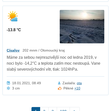
-13.8 °C
Císařov
202 mnm / Olomoucký kraj
Máme za sebou nejmrazivější noc od ledna 2019, v
noci bylo -14,2°C a teplota zatím moc nestoupá. Vane
slabý severovýchodní vítr, tlak: 1024hPa.
18.01.2021, 08:49
Zaslal/a:
ota
3 cm
Pěkné
+10