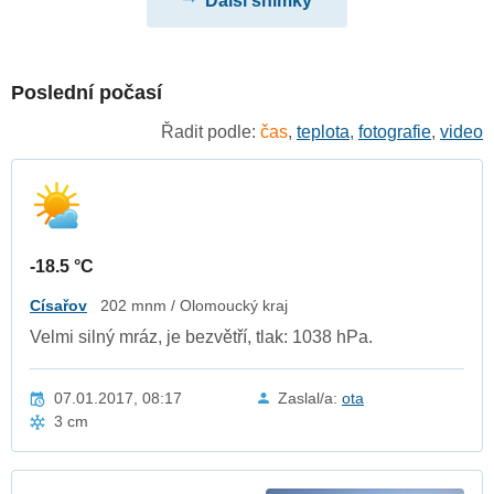
Další snímky
Poslední počasí
Řadit podle:
čas
,
teplota
,
fotografie
,
video
-18.5 °C
Císařov
202 mnm / Olomoucký kraj
Velmi silný mráz, je bezvětří, tlak: 1038 hPa.
07.01.2017, 08:17
Zaslal/a:
ota
3 cm