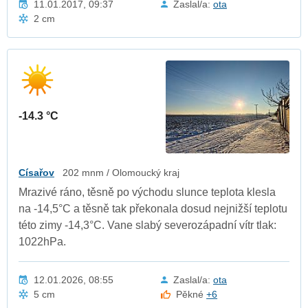
11.01.2017, 09:37
Zaslal/a:
ota
2 cm
-14.3 °C
Císařov
202 mnm / Olomoucký kraj
Mrazivé ráno, těsně po východu slunce teplota klesla
na -14,5°C a těsně tak překonala dosud nejnižší teplotu
této zimy -14,3°C. Vane slabý severozápadní vítr tlak:
1022hPa.
12.01.2026, 08:55
Zaslal/a:
ota
5 cm
Pěkné
+6