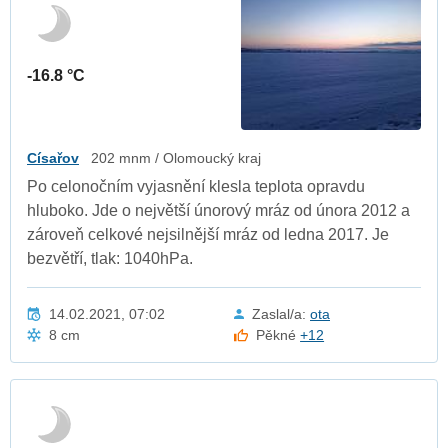
-16.8 °C
Císařov
202 mnm / Olomoucký kraj
Po celonočním vyjasnění klesla teplota opravdu
hluboko. Jde o největší únorový mráz od února 2012 a
zároveň celkové nejsilnější mráz od ledna 2017. Je
bezvětří, tlak: 1040hPa.
14.02.2021, 07:02
Zaslal/a:
ota
8 cm
Pěkné
+12