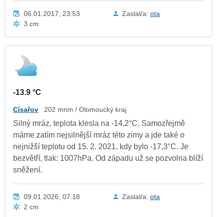
06.01.2017, 23:53
Zaslal/a:
ota
3 cm
-13.9 °C
Císařov
202 mnm / Olomoucký kraj
Silný mráz, teplota klesla na -14,2°C. Samozřejmě
máme zatím nejsilnější mráz této zimy a jde také o
nejnižší teplotu od 15. 2. 2021, kdy bylo -17,3°C. Je
bezvětří, tlak: 1007hPa. Od západu už se pozvolna blíží
sněžení.
09.01.2026, 07:18
Zaslal/a:
ota
2 cm