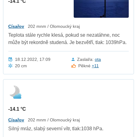
-14.1 °C
Císařov
202 mnm / Olomoucký kraj
Teplota stále rychle klesá, pokud se nezatáhne, noc
může být rekordně studená. Je bezvětří, tlak: 1039hPa.
18.12.2022, 17:09
Zaslal/a:
ota
20 cm
Pěkné
+11
-14.1 °C
Císařov
202 mnm / Olomoucký kraj
Silný mráz, slabý severní vítr, tlak:1038 hPa.