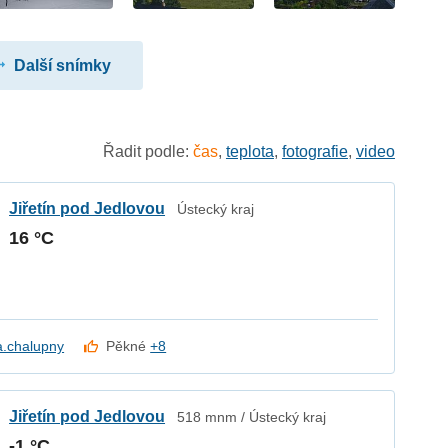
Další snímky
Řadit podle:
čas
,
teplota
,
fotografie
,
video
Jiřetín pod Jedlovou
Ústecký kraj
16 °C
a.chalupny
Pěkné
+8
Jiřetín pod Jedlovou
518 mnm / Ústecký kraj
-1 °C