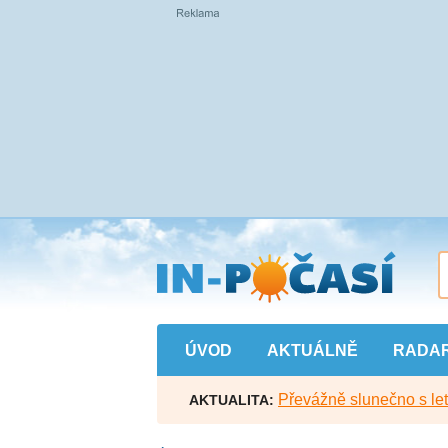
Přejít
na
hlavní
obsah
ÚVOD
AKTUÁLNĚ
RADA
Převážně slunečno s let
AKTUALITA: