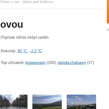
Počasí u vás - Jiřetín pod Jedlovou
lovou
Popisek města nebyl zadán.
Rekordy:
30 °C
,
-2.2 °C
Top uživatelé:
kruppessen
(260),
standa.chalupny
(37)