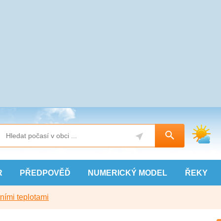
R
PŘEDPOVĚĎ
NUMERICKÝ
MODEL
ŘEKY
ními teplotami