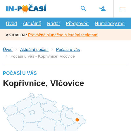
Přejít
na
hlavní
obsah
Úvod
Aktuálně
Radar
Předpověď
Numerický model
Převážně slunečno s letními teplotami
AKTUALITA:
Úvod
Aktuální počasí
Počasí u vás
Počasí u vás - Kopřivnice, Vlčovice
POČASÍ U VÁS
Kopřivnice, Vlčovice