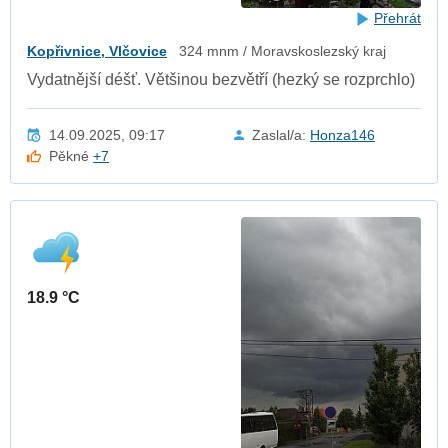
Přehrát
Kopřivnice, Vlčovice
324 mnm / Moravskoslezský kraj
Vydatnější déšť. Většinou bezvětří (hezký se rozprchlo)
14.09.2025, 09:17
Zaslal/a:
Honza146
Pěkné
+7
18.9 °C