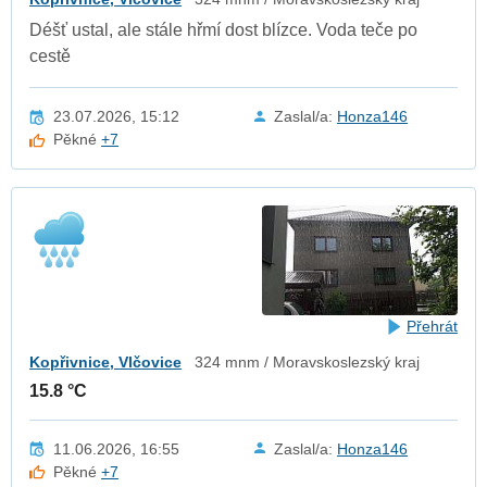
Déšť ustal, ale stále hřmí dost blízce. Voda teče po
cestě
23.07.2026, 15:12
Zaslal/a:
Honza146
Pěkné
+7
Přehrát
Kopřivnice, Vlčovice
324 mnm / Moravskoslezský kraj
15.8 °C
11.06.2026, 16:55
Zaslal/a:
Honza146
Pěkné
+7