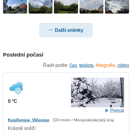
Další snímky
Poslední počasí
Řadit podle:
čas
,
teplota
,
fotografie
,
video
0 °C
Přehrát
Kopřivnice, Vlčovice
324 mnm / Moravskoslezský kraj
Krásně sněží