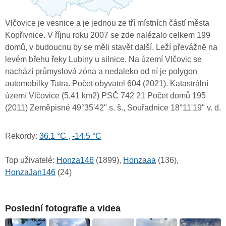
Vlčovice je vesnice a je jednou ze tří místních částí města
Kopřivnice. V říjnu roku 2007 se zde nalézalo celkem 199
domů, v budoucnu by se měli stavět další. Leží převážně na
levém břehu řeky Lubiny u silnice. Na území Vlčovic se
nachází průmyslová zóna a nedaleko od ní je polygon
automobilky Tatra. Počet obyvatel 604 (2021). Katastrální
území Vlčovice (5,41 km2) PSČ 742 21 Počet domů 195
(2011) Zeměpisné 49°35'42" s. š., Souřadnice 18°11'19" v. d.
Rekordy:
36.1 °C
,
-14.5 °C
Top uživatelé:
Honza146
(1899),
Honzaaa
(136),
HonzaJan146
(24)
Poslední fotografie a videa