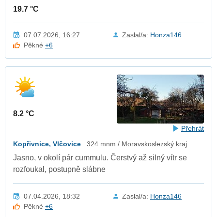
19.7 °C
07.07.2026, 16:27
Zaslal/a:
Honza146
Pěkné
+6
8.2 °C
Přehrát
Kopřivnice, Vlčovice
324 mnm / Moravskoslezský kraj
Jasno, v okolí pár cummulu. Čerstvý až silný vítr se
rozfoukal, postupně slábne
07.04.2026, 18:32
Zaslal/a:
Honza146
Pěkné
+6