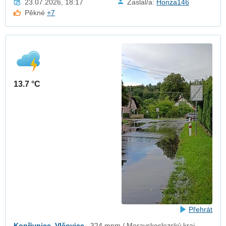
23.07.2026, 18:17
Zaslal/a:
Honza146
Pěkné
+7
13.7 °C
Přehrát
Kopřivnice, Vlčovice
324 mnm / Moravskoslezský kraj