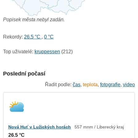
Popisek města nebyl zadán.
Rekordy:
26.5 °C
,
0 °C
Top uživatelé:
kruppessen
(212)
Poslední počasí
Řadit podle:
čas
,
teplota
,
fotografie
,
video
Nová Huť v Lužických horách
557 mnm / Liberecký kraj
26.5 °C