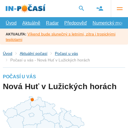
Přejít
na
hlavní
obsah
Úvod
Aktuálně
Radar
Předpověď
Numerický model
Víkend bude slunečný s letními, zítra i tropickými
AKTUALITA:
teplotami
Úvod
Aktuální počasí
Počasí u vás
Počasí u vás - Nová Huť v Lužických horách
POČASÍ U VÁS
Nová Huť v Lužických horách