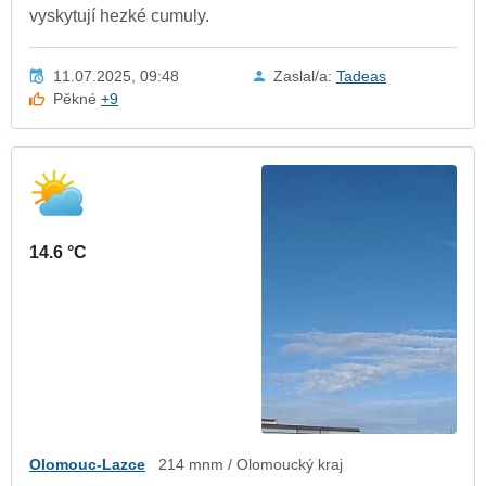
vyskytují hezké cumuly.
11.07.2025, 09:48
Zaslal/a:
Tadeas
Pěkné
+9
14.6 °C
Olomouc-Lazce
214 mnm / Olomoucký kraj