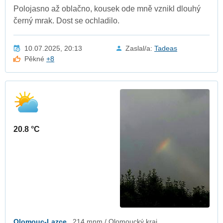
Polojasno až oblačno, kousek ode mně vznikl dlouhý
černý mrak. Dost se ochladilo.
10.07.2025, 20:13
Zaslal/a:
Tadeas
Pěkné
+8
20.8 °C
Olomouc-Lazce
214 mnm / Olomoucký kraj