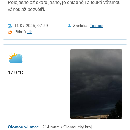
Polojasno až skoro jasno, je chladněji a fouká většinou
vánek až bezvětří.
11.07.2025, 07:29
Zaslal/a:
Tadeas
Pěkné
+9
17.9 °C
Olomouc-Lazce
214 mnm / Olomoucký kraj