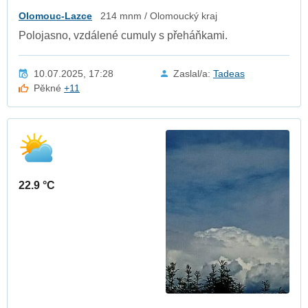
Olomouc-Lazce
214 mnm / Olomoucký kraj
Polojasno, vzdálené cumuly s přeháňkami.
10.07.2025, 17:28
Zaslal/a:
Tadeas
Pěkné
+11
22.9 °C