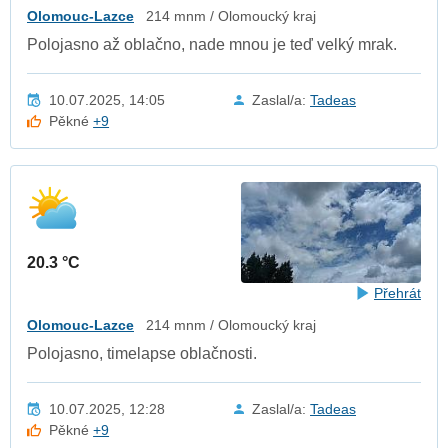
Olomouc-Lazce
214 mnm / Olomoucký kraj
Polojasno až oblačno, nade mnou je teď velký mrak.
10.07.2025, 14:05
Zaslal/a:
Tadeas
Pěkné
+9
20.3 °C
Přehrát
Olomouc-Lazce
214 mnm / Olomoucký kraj
Polojasno, timelapse oblačnosti.
10.07.2025, 12:28
Zaslal/a:
Tadeas
Pěkné
+9