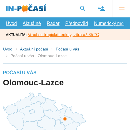
Přejít
na
hlavní
obsah
Úvod
Aktuálně
Radar
Předpověď
Numerický model
Vrací se tropické teploty, zítra až 35 °C
AKTUALITA:
Úvod
Aktuální počasí
Počasí u vás
Počasí u vás - Olomouc-Lazce
POČASÍ U VÁS
Olomouc-Lazce