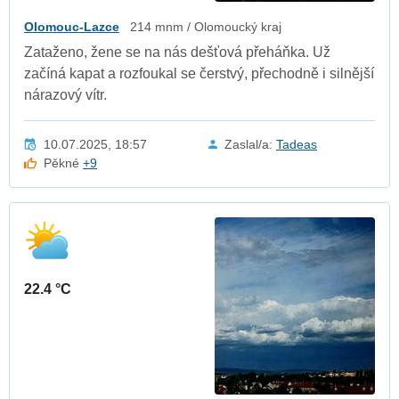
Olomouc-Lazce
214 mnm / Olomoucký kraj
Zataženo, žene se na nás dešťová přeháňka. Už
začíná kapat a rozfoukal se čerstvý, přechodně i silnější
nárazový vítr.
10.07.2025, 18:57
Zaslal/a:
Tadeas
Pěkné
+9
22.4 °C