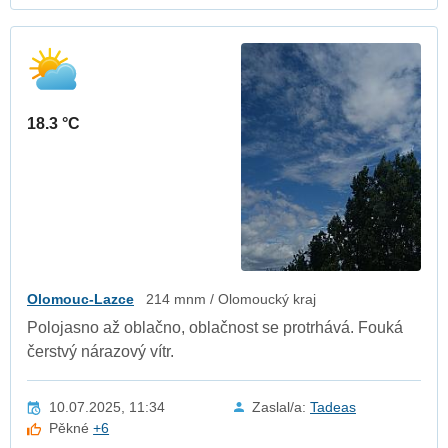
18.3 °C
Olomouc-Lazce
214 mnm / Olomoucký kraj
Polojasno až oblačno, oblačnost se protrhává. Fouká
čerstvý nárazový vítr.
10.07.2025, 11:34
Zaslal/a:
Tadeas
Pěkné
+6