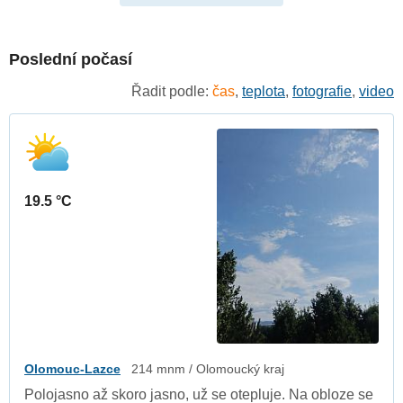
Poslední počasí
Řadit podle:
čas
,
teplota
,
fotografie
,
video
19.5 °C
Olomouc-Lazce
214 mnm / Olomoucký kraj
Polojasno až skoro jasno, už se otepluje. Na obloze se