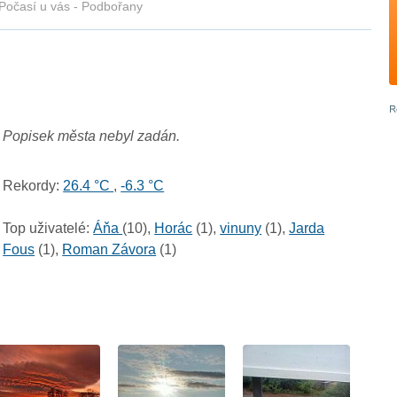
Počasí u vás - Podbořany
Popisek města nebyl zadán.
Rekordy:
26.4 °C
,
-6.3 °C
Top uživatelé:
Áňa
(10),
Horác
(1),
vinuny
(1),
Jarda
Fous
(1),
Roman Závora
(1)