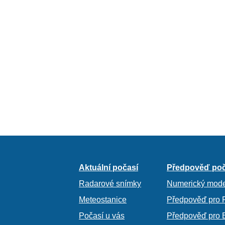
Aktuální počasí
Předpověď poč
Radarové snímky
Numerický mode
Meteostanice
Předpověď pro 
Počasí u vás
Předpověď pro 