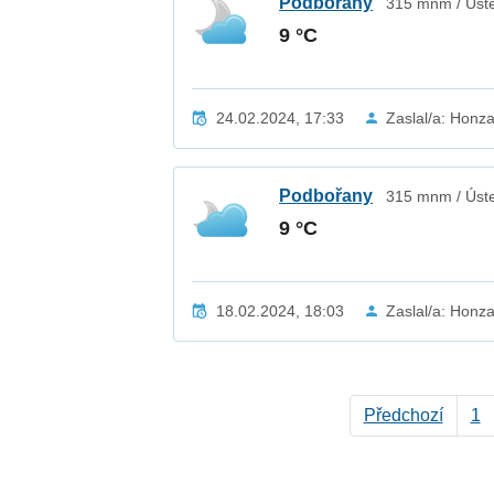
Podbořany
315 mnm / Úste
9 °C
24.02.2024, 17:33
Zaslal/a: Honz
Podbořany
315 mnm / Úste
9 °C
18.02.2024, 18:03
Zaslal/a: Honz
Předchozí
1