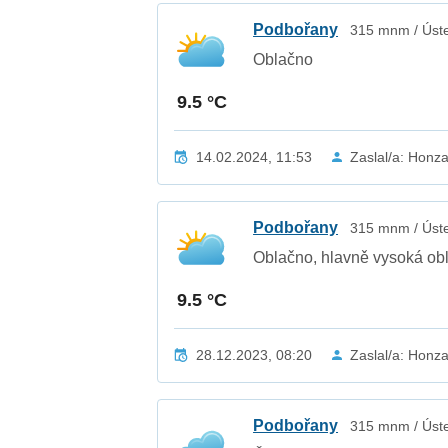
Podbořany
315 mnm / Úste
Oblačno
9.5 °C
14.02.2024, 11:53
Zaslal/a: Honz
Podbořany
315 mnm / Úste
Oblačno, hlavně vysoká obla
9.5 °C
28.12.2023, 08:20
Zaslal/a: Honz
Podbořany
315 mnm / Úste