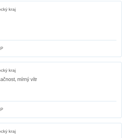
cký kraj
aP
cký kraj
čnost, mírný vítr
aP
cký kraj