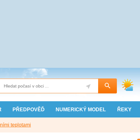
R
PŘEDPOVĚĎ
NUMERICKÝ
MODEL
ŘEKY
ními teplotami