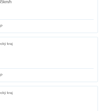
 45km/h
aP
cký kraj
aP
cký kraj