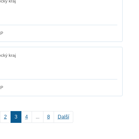
cký kraj
aP
cký kraj
aP
2
3
4
...
8
Další