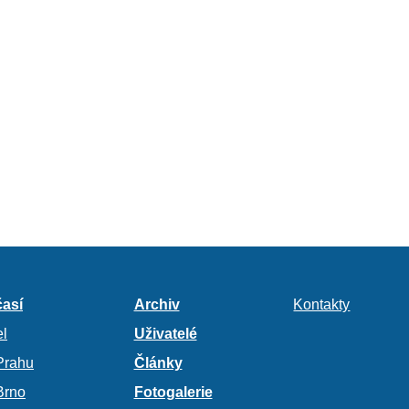
así
Archiv
Kontakty
l
Uživatelé
Prahu
Články
Brno
Fotogalerie