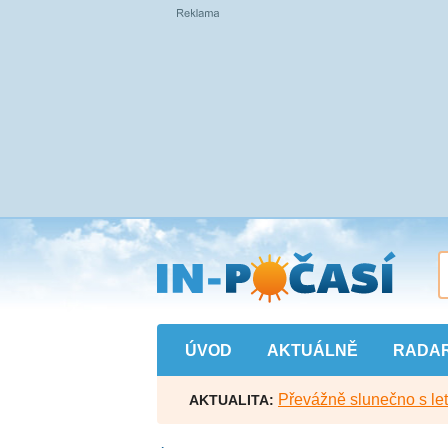
Přejít
na
hlavní
obsah
ÚVOD
AKTUÁLNĚ
RADA
Převážně slunečno s let
AKTUALITA: