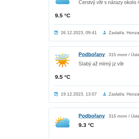
Čerstvý vítr s nárazy okolo
9.5 °C
26.12.2023, 09:41
Zaslal/a: Honz
Podbořany
315 mnm / Úste
Slabý až mírný jz vítr
9.5 °C
19.12.2023, 13:07
Zaslal/a: Honz
Podbořany
315 mnm / Úste
9.3 °C