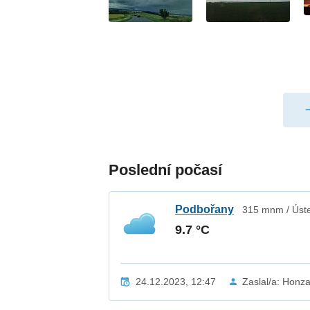
Poslední počasí
Podbořany
315 mnm / Úste
9.7 °C
24.12.2023, 12:47
Zaslal/a: Honz