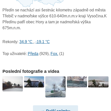
Předín se nachází asi šestnác kilometru západně od města
Třebíč v nadmořske výšce 610-640m.n.m.v kraji Vysočina.K
Předínu patří obec Hory a tam je nadmořská výška
675m.n.m.
Rekordy:
34.9 °C
,
-19.1 °C
Top uživatelé:
Předa
(929),
Fox.
(1)
Poslední fotografie a videa