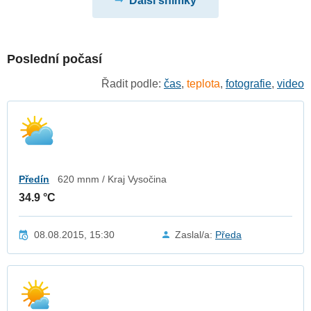
Další snímky
Poslední počasí
Řadit podle:
čas
,
teplota
,
fotografie
,
video
Předín
620 mnm / Kraj Vysočina
34.9 °C
08.08.2015, 15:30
Zaslal/a:
Předa