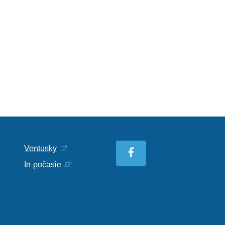
Ventusky
In-počasie