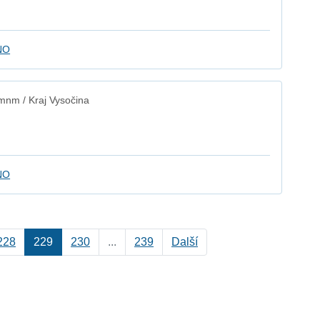
NO
mnm / Kraj Vysočina
NO
228
229
230
...
239
Další