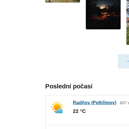
Poslední počasí
Radňov (Pelhřimov)
607 
22 °C