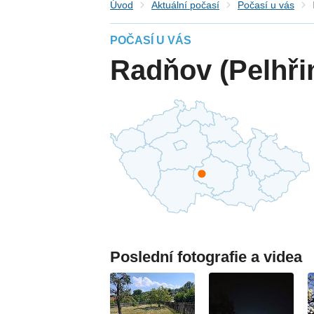
Úvod
Aktuální počasí
Počasí u vás
POČASÍ U VÁS
Radňov (Pelhř
Poslední fotografie a videa