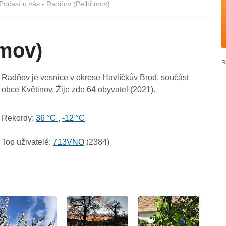
Počasí u vás - Radňov (Pelhřimov)
imov)
Radňov je vesnice v okrese Havlíčkův Brod, součást
obce Květinov. Žije zde 64 obyvatel (2021).
Rekordy:
36 °C
,
-12 °C
Top uživatelé:
713VNO
(2384)