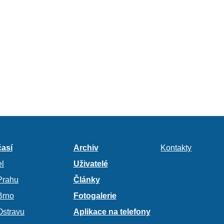
así
Archiv
Kontakty
l
Uživatelé
Prahu
Články
Brno
Fotogalerie
Ostravu
Aplikace na telefony