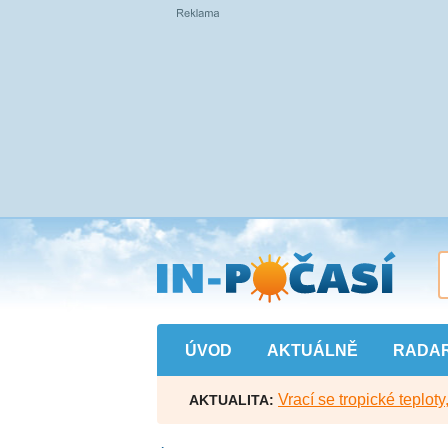
Přejít
na
hlavní
obsah
ÚVOD
AKTUÁLNĚ
RADA
Vrací se tropické teploty
AKTUALITA: