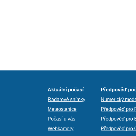
Aktuální počasí
Předpověď poč
Radarové snímky
Numerický mode
Meteostanice
Předpověď pro 
Počasí u vás
Předpověď pro 
Webkamery
Předpověď pro 