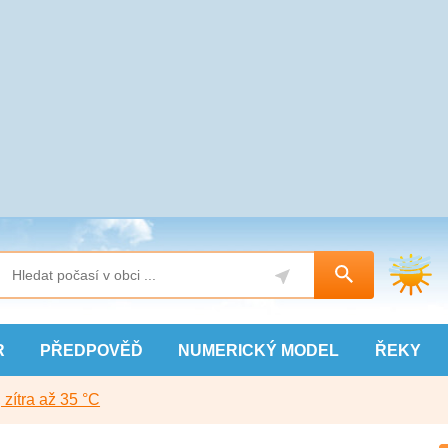
R
PŘEDPOVĚĎ
NUMERICKÝ
MODEL
ŘEKY
, zítra až 35 °C