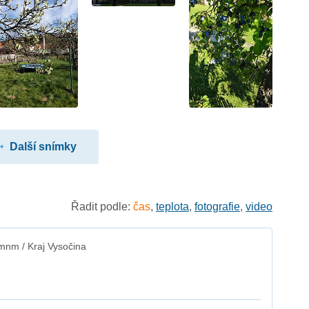
Další snímky
Řadit podle:
čas
,
teplota
,
fotografie
,
video
mnm / Kraj Vysočina