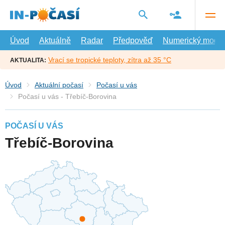
Přejít
na
hlavní
obsah
Úvod
Aktuálně
Radar
Předpověď
Numerický model
Vrací se tropické teploty, zítra až 35 °C
AKTUALITA:
Úvod
Aktuální počasí
Počasí u vás
Počasí u vás - Třebíč-Borovina
POČASÍ U VÁS
Třebíč-Borovina