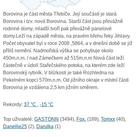
Borovina je část města Třebíče. Její součástí je stará
Borovina i tzv. nová Borovina. Starší část jsou převážně
rodinné domy, mladší tvoří pak převážně panelové
domy.Leží na západě města, na pravém břehu řeky Jihlavy.
Počet obyvatel byl v roce 2008 ,5864, a v dnešní době se již
příliš nemění. Nadmořská výška se pohybuje okolo
450m.n.m. / nad Zámečkem až 515m.n.m Nová část leží
částečně v údolí Stařečského potoka, na kterém zde leží
Borovinský rybník. V blízkosti je také Rozhledna na
Pekelném kopci 570m.n.m. Od jižního okraje v místní části
Borovina je vzdálena 2,5 km jižním směrem.
Rekordy:
37 °C
,
-15 °C
Top uživatelé:
GASTONN
(3494),
Fox.
(189),
Tomxx
(40),
Danellie25
(2),
Darulka
(1)