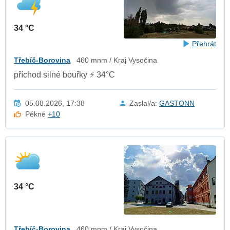
34 °C
Přehrát
Třebíč-Borovina
460 mnm / Kraj Vysočina
příchod silné bouřky ⚡ 34°C
05.08.2026, 17:38
Zaslal/a:
GASTONN
Pěkné
+10
34 °C
Třebíč-Borovina
460 mnm / Kraj Vysočina