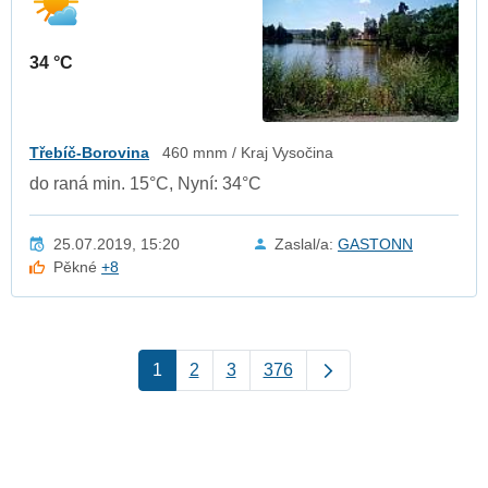
34 °C
Třebíč-Borovina
460 mnm / Kraj Vysočina
do raná min. 15°C, Nyní: 34°C
25.07.2019, 15:20
Zaslal/a:
GASTONN
Pěkné
+8
1
2
3
376