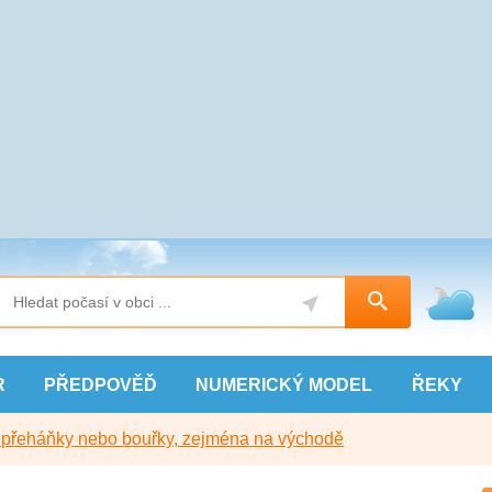
R
PŘEDPOVĚĎ
NUMERICKÝ
MODEL
ŘEKY
y přeháňky nebo bouřky, zejména na východě