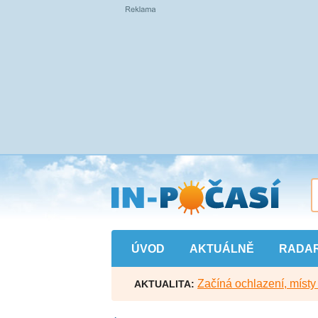
Přejít
na
hlavní
obsah
ÚVOD
AKTUÁLNĚ
RADA
Začíná ochlazení, míst
AKTUALITA: