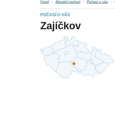
Úvod
Aktuální počasí
Počasí u vás
POČASÍ U VÁS
Zajíčkov