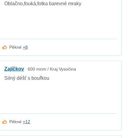
Oblačno,fouká,fotka barevné mraky
Pěkné
+8
Zajíčkov
600 mnm / Kraj Vysočina
Silný déšť s bouřkou
Pěkné
+12