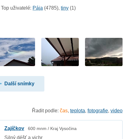
Top uživatelé:
Pája
(4785),
tiny
(1)
Další snímky
Řadit podle:
čas
,
teplota
,
fotografie
,
video
Zajíčkov
600 mnm / Kraj Vysočina
Silný déšť a vichr