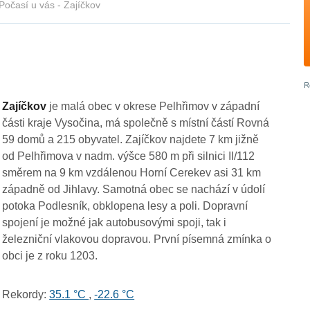
Počasí u vás - Zajíčkov
Zajíčkov
je malá obec v okrese Pelhřimov v západní
části kraje Vysočina, má společně s místní částí Rovná
59 domů a 215 obyvatel. Zajíčkov najdete 7 km jižně
od Pelhřimova v nadm. výšce 580 m při silnici II/112
směrem na 9 km vzdálenou Horní Cerekev asi 31 km
západně od Jihlavy. Samotná obec se nachází v údolí
potoka Podlesník, obklopena lesy a poli. Dopravní
spojení je možné jak autobusovými spoji, tak i
železniční vlakovou dopravou. První písemná zmínka o
obci je z roku 1203.
Rekordy:
35.1 °C
,
-22.6 °C