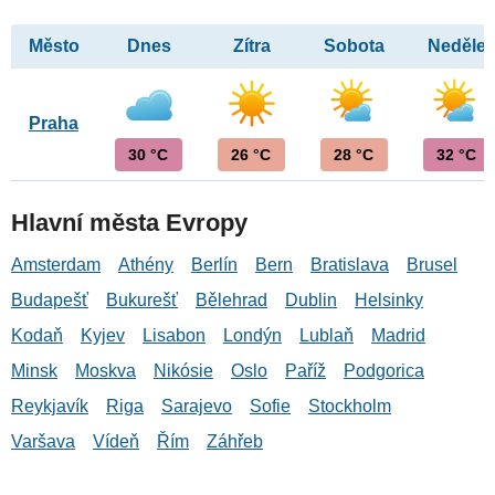
Město
Dnes
Zítra
Sobota
Neděle
Praha
30 °C
26 °C
28 °C
32 °C
Hlavní města Evropy
Amsterdam
Athény
Berlín
Bern
Bratislava
Brusel
Budapešť
Bukurešť
Bělehrad
Dublin
Helsinky
Kodaň
Kyjev
Lisabon
Londýn
Lublaň
Madrid
Minsk
Moskva
Nikósie
Oslo
Paříž
Podgorica
Reykjavík
Riga
Sarajevo
Sofie
Stockholm
Varšava
Vídeň
Řím
Záhřeb