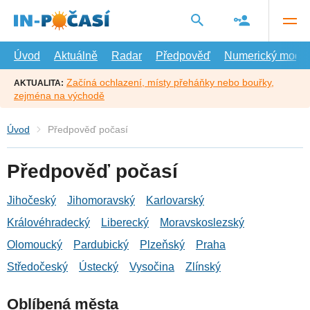
Přejít
na
hlavní
obsah
Úvod
Aktuálně
Radar
Předpověď
Numerický model
Začíná ochlazení, místy přeháňky nebo bouřky,
AKTUALITA:
zejména na východě
Úvod
Předpověď počasí
Předpověď počasí
Jihočeský
Jihomoravský
Karlovarský
Královéhradecký
Liberecký
Moravskoslezský
Olomoucký
Pardubický
Plzeňský
Praha
Středočeský
Ústecký
Vysočina
Zlínský
Oblíbená města