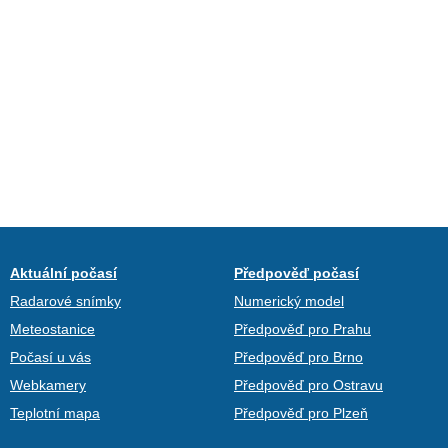
Aktuální počasí
Předpověď počasí
Radarové snímky
Numerický model
Meteostanice
Předpověď pro Prahu
Počasí u vás
Předpověď pro Brno
Webkamery
Předpověď pro Ostravu
Teplotní mapa
Předpověď pro Plzeň