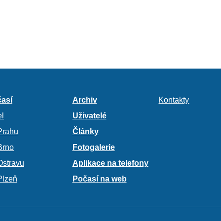
así
Archiv
Kontakty
l
Uživatelé
Prahu
Články
Brno
Fotogalerie
Ostravu
Aplikace na telefony
Plzeň
Počasí na web