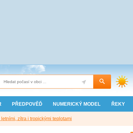
R
PŘEDPOVĚĎ
NUMERICKÝ
MODEL
ŘEKY
etními, zítra i tropickými teplotami