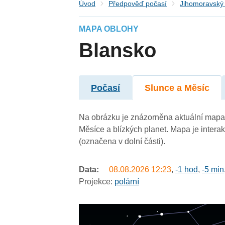
Úvod
Předpověď počasí
Jihomoravský 
MAPA OBLOHY
Blansko
Počasí
Slunce a Měsíc
Na obrázku je znázorněna aktuální mapa 
Měsíce a blízkých planet. Mapa je intera
(označena v dolní části).
Data:
08.08.2026
12:23
,
-1 hod
,
-5 min
Projekce:
polární
undefined
undefined