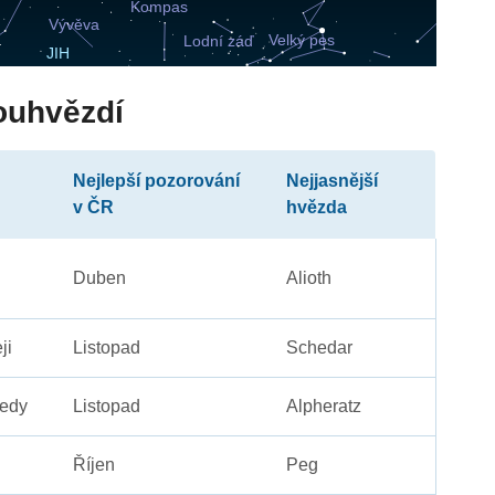
ouhvězdí
Nejlepší pozorování
Nejjasnější
v ČR
hvězda
Duben
Alioth
ji
Listopad
Schedar
edy
Listopad
Alpheratz
Říjen
Peg