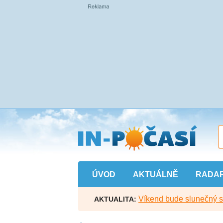
Přejít
na
hlavní
obsah
ÚVOD
AKTUÁLNĚ
RADA
Víkend bude slunečný s l
AKTUALITA: