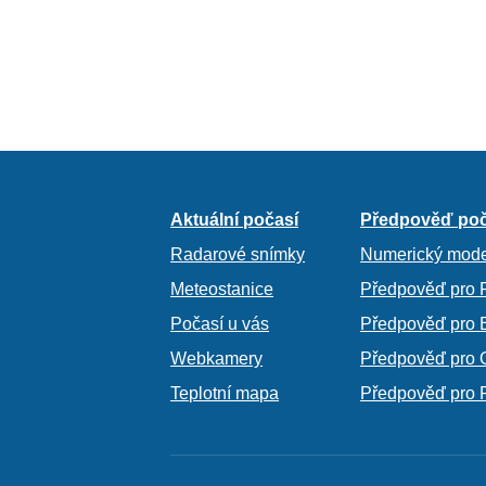
Aktuální počasí
Předpověď poč
Radarové snímky
Numerický mode
Meteostanice
Předpověď pro 
Počasí u vás
Předpověď pro 
Webkamery
Předpověď pro 
Teplotní mapa
Předpověď pro 