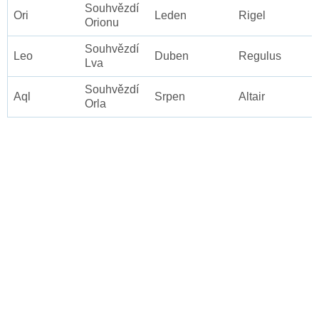
Souhvězdí
Ori
Leden
Rigel
Orionu
Souhvězdí
Leo
Duben
Regulus
Lva
Souhvězdí
Aql
Srpen
Altair
Orla