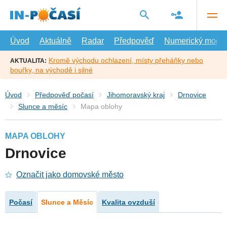
Přejít
na
hlavní
obsah
Úvod
Aktuálně
Radar
Předpověď
Numerický model
Kromě východu ochlazení, místy přeháňky nebo
AKTUALITA:
bouřky, na východě i silné
Úvod
Předpověď počasí
Jihomoravský kraj
Drnovice
Slunce a měsíc
Mapa oblohy
MAPA OBLOHY
Drnovice
Označit jako domovské město
Počasí
Slunce a Měsíc
Kvalita ovzduší