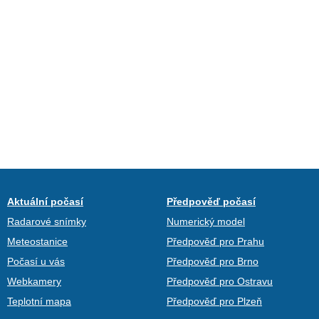
Aktuální počasí
Předpověď počasí
Radarové snímky
Numerický model
Meteostanice
Předpověď pro Prahu
Počasí u vás
Předpověď pro Brno
Webkamery
Předpověď pro Ostravu
Teplotní mapa
Předpověď pro Plzeň