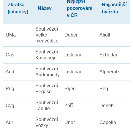
Nejlepší
Zkratka
Nejjasnější
Název
pozorování
(latinsky)
hvězda
v ČR
Souhvězdí
UMa
Velké
Duben
Alioth
medvědice
Souhvězdí
Cas
Listopad
Schedar
Kasiopeji
Souhvězdí
And
Listopad
Alpheratz
Andromedy
Souhvězdí
Peg
Říjen
Peg
Pegase
Souhvězdí
Cyg
Září
Deneb
Labutě
Souhvězdí
Aur
Únor
Capella
Vozky