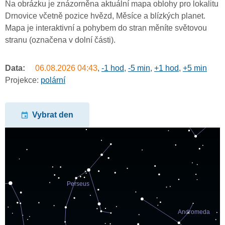
Na obrázku je znázorněna aktuální mapa oblohy pro lokalitu
Drnovice včetně pozice hvězd, Měsíce a blízkých planet.
Mapa je interaktivní a pohybem do stran měníte světovou
stranu (označena v dolní části).
Data:
06.08.2026
04:43
,
-1 hod
,
-5 min
,
+1 hod
,
+5 min
Projekce:
polární
Vybrat den
undefined
undefined