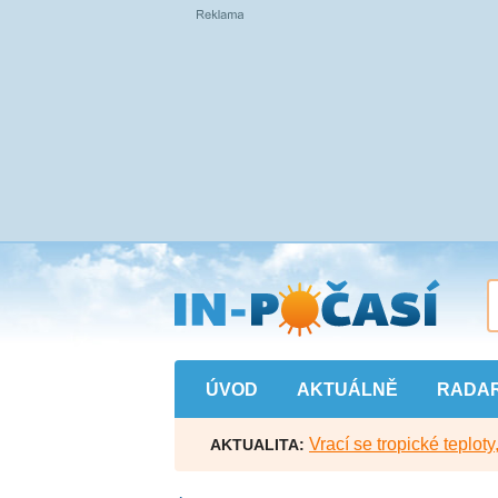
Přejít
na
hlavní
obsah
ÚVOD
AKTUÁLNĚ
RADA
Vrací se tropické teploty
AKTUALITA: