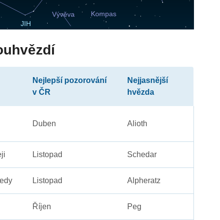
ouhvězdí
Nejlepší pozorování
Nejjasnější
v ČR
hvězda
Duben
Alioth
ji
Listopad
Schedar
edy
Listopad
Alpheratz
Říjen
Peg