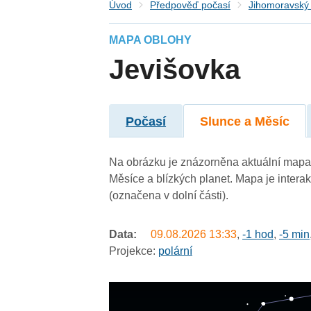
Úvod
Předpověď počasí
Jihomoravský 
MAPA OBLOHY
Jevišovka
Počasí
Slunce a Měsíc
Na obrázku je znázorněna aktuální mapa 
Měsíce a blízkých planet. Mapa je intera
(označena v dolní části).
Data:
09.08.2026
13:33
,
-1 hod
,
-5 min
Projekce:
polární
undefined
undefined