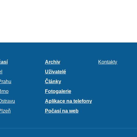
así
Archiv
Kontakty
l
Uživatelé
Prahu
Články
Brno
Fotogalerie
Ostravu
Aplikace na telefony
Plzeň
Počasí na web