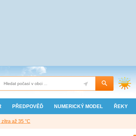
R
PŘEDPOVĚĎ
NUMERICKÝ
MODEL
ŘEKY
, zítra až 35 °C