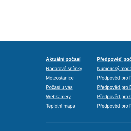
Aktuální počasí
Předpověď poč
Radarové snímky
Numerický mode
Meteostanice
Předpověď pro 
Počasí u vás
Předpověď pro 
Webkamery
Předpověď pro 
Teplotní mapa
Předpověď pro 