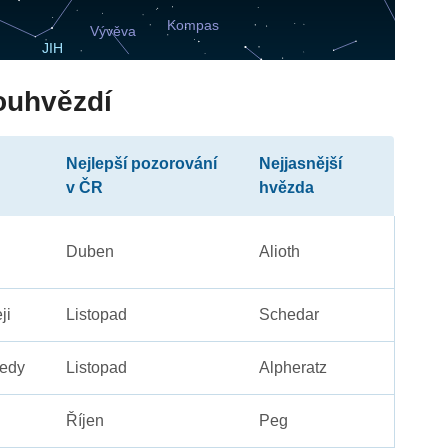
ouhvězdí
Nejlepší pozorování
Nejjasnější
v ČR
hvězda
Duben
Alioth
ji
Listopad
Schedar
edy
Listopad
Alpheratz
Říjen
Peg