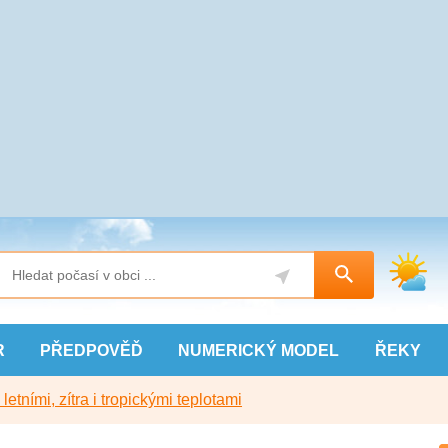
R
PŘEDPOVĚĎ
NUMERICKÝ
MODEL
ŘEKY
etními, zítra i tropickými teplotami