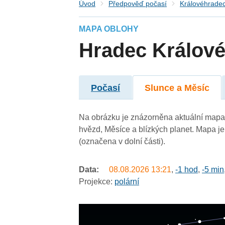
Úvod
Předpověď počasí
Královéhradec
MAPA OBLOHY
Hradec Králov
Počasí
Slunce a Měsíc
Na obrázku je znázorněna aktuální mapa 
hvězd, Měsíce a blízkých planet. Mapa je
(označena v dolní části).
Data:
08.08.2026
13:21
,
-1 hod
,
-5 min
Projekce:
polární
undefined
undefined