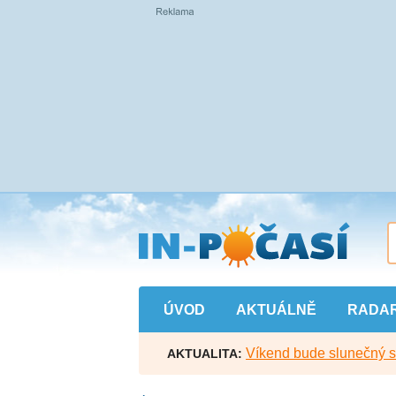
Přejít
na
hlavní
obsah
ÚVOD
AKTUÁLNĚ
RADA
Víkend bude slunečný s l
AKTUALITA: