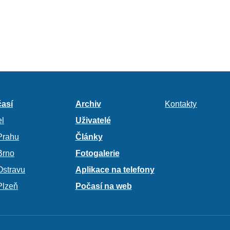
así
Archiv
Kontakty
l
Uživatelé
Prahu
Články
Brno
Fotogalerie
Ostravu
Aplikace na telefony
Plzeň
Počasí na web