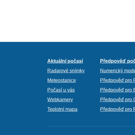
Aktuální počasí
Předpověď poč
Radarové snímky
Numerický mode
Meteostanice
Předpověď pro 
Počasí u vás
Předpověď pro 
Webkamery
Předpověď pro 
Teplotní mapa
Předpověď pro 