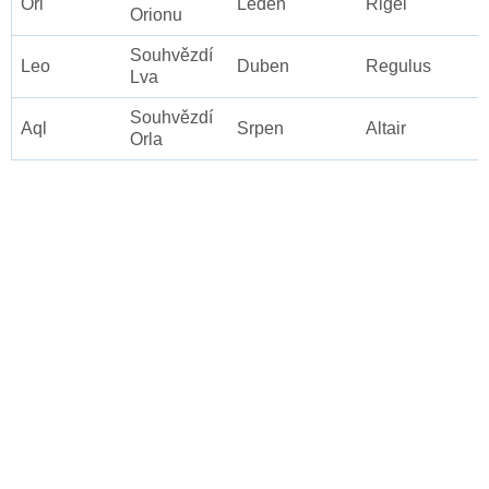
Ori
Leden
Rigel
Orionu
Souhvězdí
Leo
Duben
Regulus
Lva
Souhvězdí
Aql
Srpen
Altair
Orla