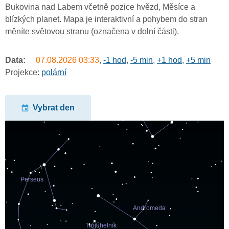
Bukovina nad Labem včetně pozice hvězd, Měsíce a
blízkých planet. Mapa je interaktivní a pohybem do stran
měníte světovou stranu (označena v dolní části).
Data:
07.08.2026
03:33
,
-1 hod
,
-5 min
,
+1 hod
,
+5 min
Projekce:
polární
Vybrat den
undefined
undefined