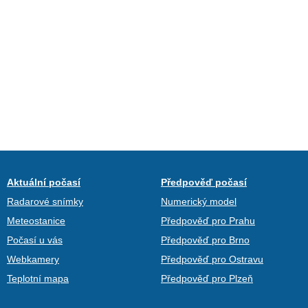
Aktuální počasí
Předpověď počasí
Radarové snímky
Numerický model
Meteostanice
Předpověď pro Prahu
Počasí u vás
Předpověď pro Brno
Webkamery
Předpověď pro Ostravu
Teplotní mapa
Předpověď pro Plzeň