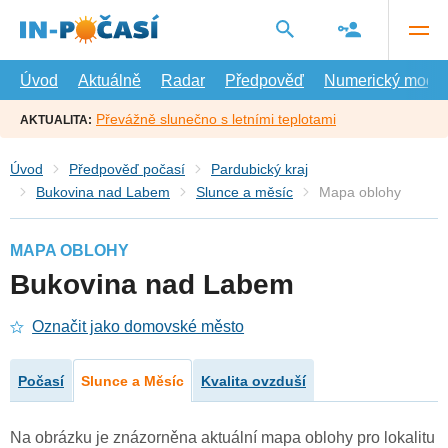
Přejít
na
hlavní
obsah
Úvod
Aktuálně
Radar
Předpověď
Numerický model
Převážně slunečno s letními teplotami
AKTUALITA:
Úvod
Předpověď počasí
Pardubický kraj
Bukovina nad Labem
Slunce a měsíc
Mapa oblohy
MAPA OBLOHY
Bukovina nad Labem
Označit jako domovské město
Počasí
Slunce a Měsíc
Kvalita ovzduší
Na obrázku je znázorněna aktuální mapa oblohy pro lokalitu