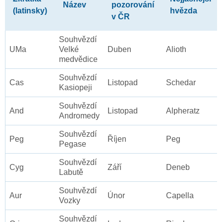
Název
pozorování
(latinsky)
hvězda
v ČR
Souhvězdí
UMa
Velké
Duben
Alioth
medvědice
Souhvězdí
Cas
Listopad
Schedar
Kasiopeji
Souhvězdí
And
Listopad
Alpheratz
Andromedy
Souhvězdí
Peg
Říjen
Peg
Pegase
Souhvězdí
Cyg
Září
Deneb
Labutě
Souhvězdí
Aur
Únor
Capella
Vozky
Souhvězdí