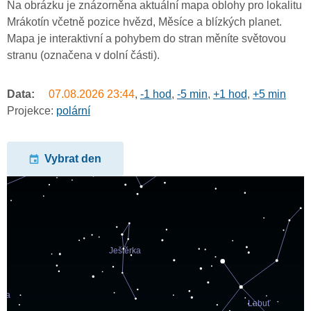
Na obrázku je znázorněna aktuální mapa oblohy pro lokalitu
Mrákotín včetně pozice hvězd, Měsíce a blízkých planet.
Mapa je interaktivní a pohybem do stran měníte světovou
stranu (označena v dolní části).
Data:
07.08.2026
23:44
,
-1 hod
,
-5 min
,
+1 hod
,
+5 min
Projekce:
polární
Vybrat den
undefined
undefined