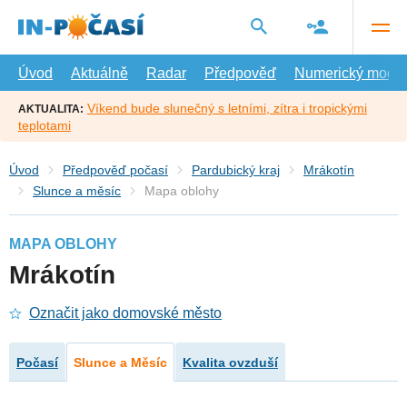
Přejít
na
hlavní
obsah
Úvod
Aktuálně
Radar
Předpověď
Numerický model
Víkend bude slunečný s letními, zítra i tropickými
AKTUALITA:
teplotami
Úvod
Předpověď počasí
Pardubický kraj
Mrákotín
Slunce a měsíc
Mapa oblohy
MAPA OBLOHY
Mrákotín
Označit jako domovské město
Počasí
Slunce a Měsíc
Kvalita ovzduší