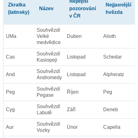
Nejlepší
Zkratka
Nejjasnější
Název
pozorování
(latinsky)
hvězda
v ČR
Souhvězdí
UMa
Velké
Duben
Alioth
medvědice
Souhvězdí
Cas
Listopad
Schedar
Kasiopeji
Souhvězdí
And
Listopad
Alpheratz
Andromedy
Souhvězdí
Peg
Říjen
Peg
Pegase
Souhvězdí
Cyg
Září
Deneb
Labutě
Souhvězdí
Aur
Únor
Capella
Vozky