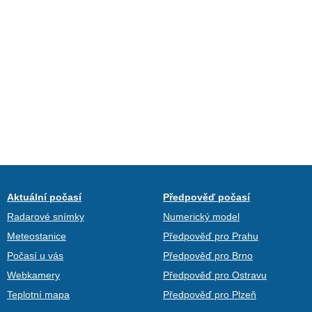
Aktuální počasí
Předpověď počasí
Radarové snímky
Numerický model
Meteostanice
Předpověď pro Prahu
Počasí u vás
Předpověď pro Brno
Webkamery
Předpověď pro Ostravu
Teplotní mapa
Předpověď pro Plzeň