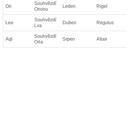
Souhvězdí
Ori
Leden
Rigel
Orionu
Souhvězdí
Leo
Duben
Regulus
Lva
Souhvězdí
Aql
Srpen
Altair
Orla