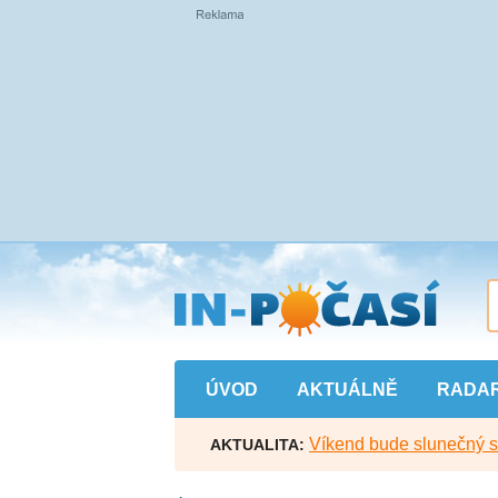
Přejít
na
hlavní
obsah
ÚVOD
AKTUÁLNĚ
RADA
Víkend bude slunečný s l
AKTUALITA: