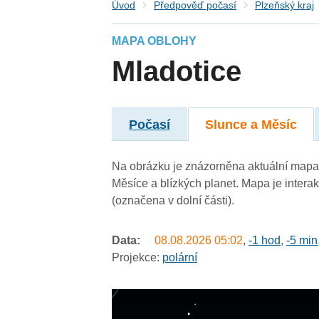
Úvod
Předpověď počasí
Plzeňský kraj
MAPA OBLOHY
Mladotice
Počasí
Slunce a Měsíc
Na obrázku je znázorněna aktuální mapa 
Měsíce a blízkých planet. Mapa je intera
(označena v dolní části).
Data:
08.08.2026
05:02
,
-1 hod
,
-5 min
Projekce:
polární
undefined
undefined