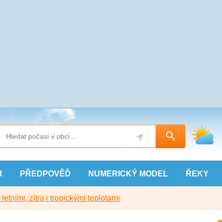
R
PŘEDPOVĚĎ
NUMERICKÝ
MODEL
ŘEKY
etními, zítra i tropickými teplotami