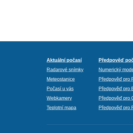
Aktuální počasí
Předpověď poč
Radarové snímky
Numerický mode
Meteostanice
Předpověď pro 
Počasí u vás
Předpověď pro 
Webkamery
Předpověď pro 
Teplotní mapa
Předpověď pro 