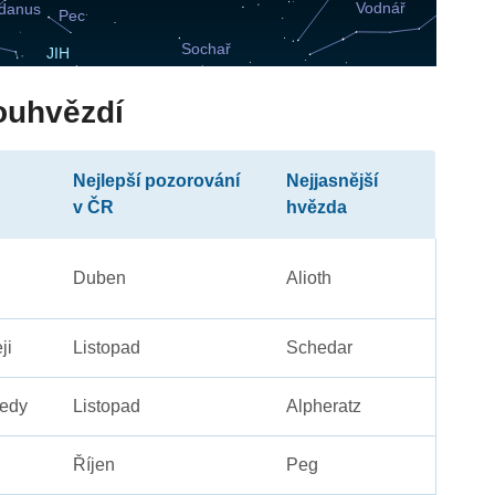
ouhvězdí
Nejlepší pozorování
Nejjasnější
v ČR
hvězda
Duben
Alioth
ji
Listopad
Schedar
edy
Listopad
Alpheratz
Říjen
Peg