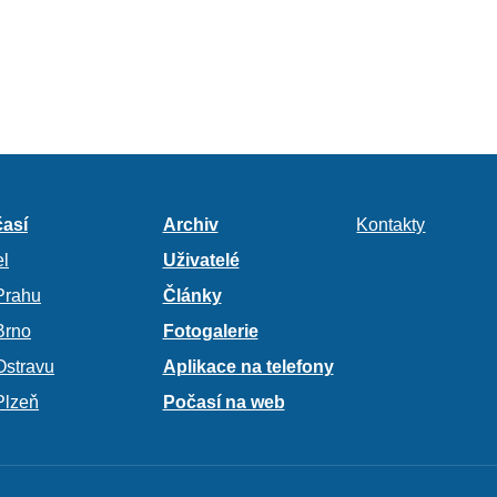
así
Archiv
Kontakty
l
Uživatelé
Prahu
Články
Brno
Fotogalerie
Ostravu
Aplikace na telefony
Plzeň
Počasí na web