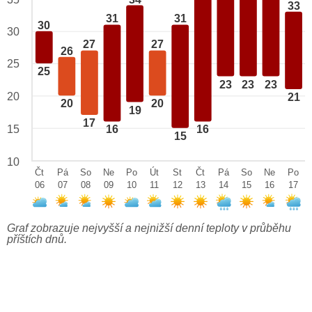
33
31
31
30
30
27
27
26
25
25
23
23
23
20
21
20
20
19
17
15
16
16
15
10
Čt
Pá
So
Ne
Po
Út
St
Čt
Pá
So
Ne
Po
06
07
08
09
10
11
12
13
14
15
16
17
Graf zobrazuje nejvyšší a nejnižší denní teploty v průběhu
příštích dnů.