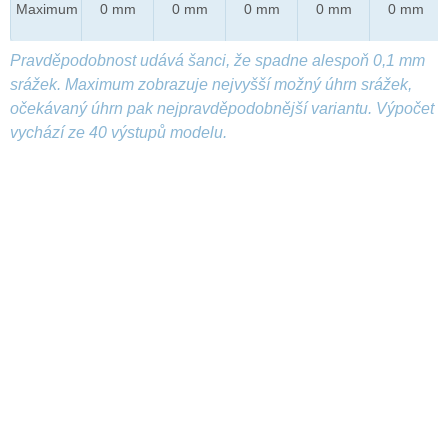
Maximum
0 mm
0 mm
0 mm
0 mm
0 mm
Pravděpodobnost udává šanci, že spadne alespoň 0,1 mm
srážek. Maximum zobrazuje nejvyšší možný úhrn srážek,
očekávaný úhrn pak nejpravděpodobnější variantu. Výpočet
vychází ze 40 výstupů modelu.