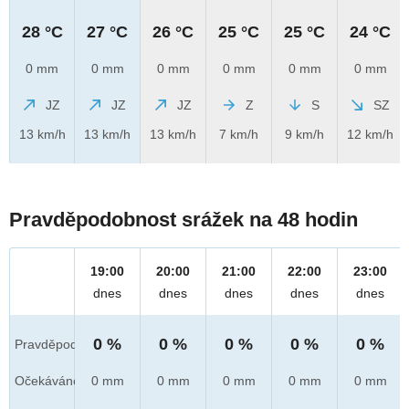
28 °C
27 °C
26 °C
25 °C
25 °C
24 °C
0 mm
0 mm
0 mm
0 mm
0 mm
0 mm
JZ
JZ
JZ
Z
S
SZ
13 km/h
13 km/h
13 km/h
7 km/h
9 km/h
12 km/h
Pravděpodobnost srážek na 48 hodin
19:00
20:00
21:00
22:00
23:00
dnes
dnes
dnes
dnes
dnes
0 %
0 %
0 %
0 %
0 %
Pravděpod.
Očekáváno
0 mm
0 mm
0 mm
0 mm
0 mm