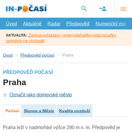
Přejít
na
hlavní
obsah
Úvod
Aktuálně
Radar
Předpověď
Numerický model
Začíná ochlazení, místy přeháňky nebo bouřky,
AKTUALITA:
zejména na východě
Úvod
Předpověď počasí
Praha
PŘEDPOVĚĎ POČASÍ
Praha
Označit jako domovské město
Počasí
Slunce a Měsíc
Kvalita ovzduší
Praha leží v nadmořské výšce 280 m n. m. Předpověď je