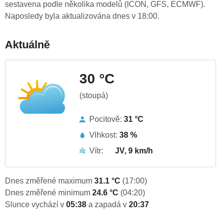
sestavena podle několika modelů (ICON, GFS, ECMWF).
Naposledy byla aktualizována dnes v 18:00.
Aktuálně
30 °C
(stoupá)
Pocitově:
31 °C
Vlhkost:
38 %
Vítr:
JV, 9 km/h
Dnes změřené maximum
31.1 °C
(17:00)
Dnes změřené minimum
24.6 °C
(04:20)
Slunce vychází v
05:38
a zapadá v
20:37