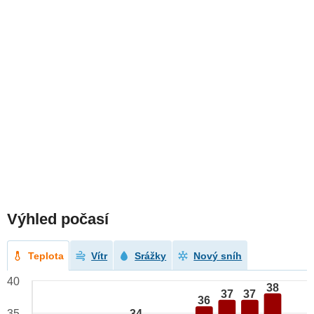
Výhled počasí
Teplota
Vítr
Srážky
Nový sníh
40
38
37
37
36
34
35