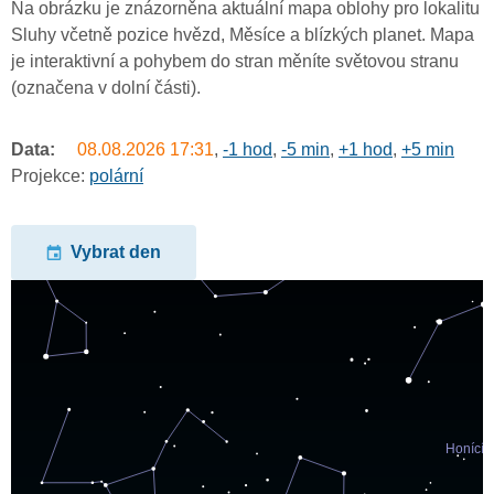
Na obrázku je znázorněna aktuální mapa oblohy pro lokalitu
Sluhy včetně pozice hvězd, Měsíce a blízkých planet. Mapa
je interaktivní a pohybem do stran měníte světovou stranu
(označena v dolní části).
Data:
08.08.2026
17:31
,
-1 hod
,
-5 min
,
+1 hod
,
+5 min
Projekce:
polární
Vybrat den
undefined
undefined