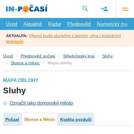
Přejít
na
hlavní
obsah
Úvod
Aktuálně
Radar
Předpověď
Numerický model
Víkend bude slunečný s letními, zítra i tropickými
AKTUALITA:
teplotami
Úvod
Předpověď počasí
Středočeský kraj
Sluhy
Slunce a měsíc
Mapa oblohy
MAPA OBLOHY
Sluhy
Označit jako domovské město
Počasí
Slunce a Měsíc
Kvalita ovzduší