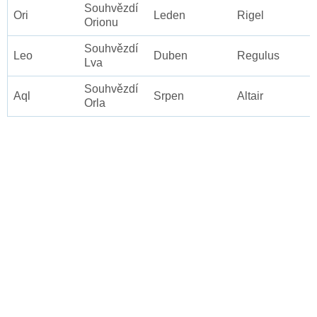
Souhvězdí
Ori
Leden
Rigel
Orionu
Souhvězdí
Leo
Duben
Regulus
Lva
Souhvězdí
Aql
Srpen
Altair
Orla