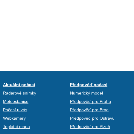
Aktuální počasí
Předpověď počasí
Radarové snímky
Numerický model
Meteostanice
Předpověď pro Prahu
Počasí u vás
Předpověď pro Brno
Webkamery
Předpověď pro Ostravu
Teplotní mapa
Předpověď pro Plzeň