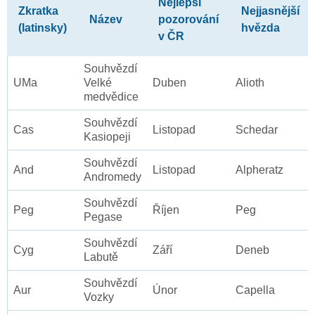
Nejlepší
Zkratka
Nejjasnější
Název
pozorování
(latinsky)
hvězda
v ČR
Souhvězdí
UMa
Velké
Duben
Alioth
medvědice
Souhvězdí
Cas
Listopad
Schedar
Kasiopeji
Souhvězdí
And
Listopad
Alpheratz
Andromedy
Souhvězdí
Peg
Říjen
Peg
Pegase
Souhvězdí
Cyg
Září
Deneb
Labutě
Souhvězdí
Aur
Únor
Capella
Vozky